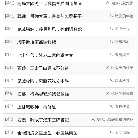
[其他]
開局大限將至，我攜帝兵問道禁區
如夢幻般泡影
[其他]
戰錘：最強禁軍，帝皇的無聲長子
時光的年輪
[其他]
鬼滅戀綜：義勇和忍，你們認真點
初月十六
[其他]
糰子助攻王爺請接招
雲織羽衣
[其他]
七十年代：陸老二家的獨生女
杳杳與否
[女頻]
西遊：三太子白月光不好當
吃兔子的柚子
[其他]
鬼滅校園，紫藤花私立中學
靜水棲蝶
[懸疑]
盜墓：行為越變態我就越強
憤怒的戴嬌貴
[其他]
上甘嶺戰神：胡修道
青蛙使者
[其他]
名義：我成了漢東空降書記
愛吃北京酸辣粉的勞拉
[其他]
全能頂流女星重生，卷瘋娛樂圈
金安似錦