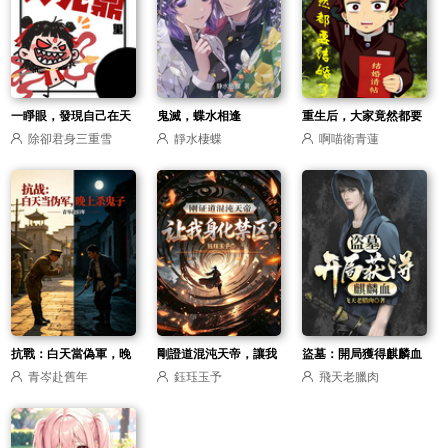
一睜眼，發現自己在天
鬼滅，蝶水相逢
重生后，大家竟然都要
除卻君身三重雪
靜水棲蝶
啊喵衛青蓮
元鼎里
結婚了
抗戰：白天當偽軍，晚
剛證道混沌天帝，讓我
盜墓：開局獲得麒麟血
青岑赴舊年
鈺珏玉予
飛天老臘肉
上殺鬼子
身化禁區？