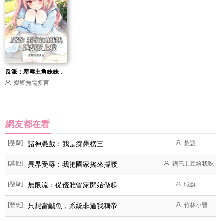
反派：羞辱主角妹妹，
愛卿無需多言
她卻愛上我
網友都在看
[懸疑]
諸神愚戲：我是痴愚榜三
荒語
[其他]
異界受辱：我把國家搖來撐腰
鍋巴土豆給我吃
[懸疑]
無限流：從優雅管家開始做起
域旗
[歷史]
只想當鹹魚，系統非逼我稱帝
竹林小賢