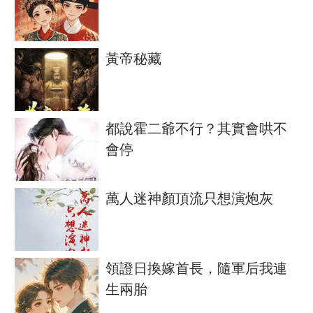
黃帝秘藏
都說霍二爺不行？其實會哄不
會停
萬人迷神顏頂流只想演炮灰
領證日換嫁首長，隨軍后我連
生兩胎