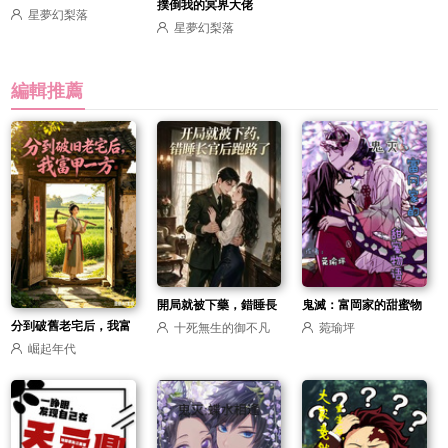
撲倒我的冥界大佬
星夢幻梨落
星夢幻梨落
編輯推薦
開局就被下藥，錯睡長
鬼滅：富岡家的甜蜜物
分到破舊老宅后，我富
十死無生的御不凡
菀瑜坪
官后跑路了
語
崛起年代
甲一方