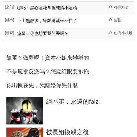
[玄幻]
哪吒：黑心蓮花拿捏純情小蓮藕
柚見純名
[都市]
下山無敵後，冷艷總裁坐不住了
斷指
[懸疑]
盜墓：你也想要我的香嗎？
山海小桔燈
隨軍？做夢呢！資本小姐來離婚的
不是瘋批反派嗎？怎麼紅眼要抱抱
你出軌在先，我離婚你哭什麼
絕區零：永遠的faiz
被長姐換親之後