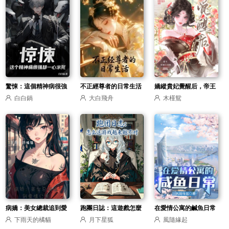
驚悚：這個精神病很強
不正經尊者的日常生活
嬌縱貴妃覺醒后，帝王
白白鍋
大白飛舟
木槿鴛
卻一心求死
捧她上鳳座
病嬌：美女總裁追到愛
跑團日誌：這遊戲怎麼
在愛情公寓的鹹魚日常
下雨天的橘貓
月下星狐
風隨緣起
情公寓
越來越不對