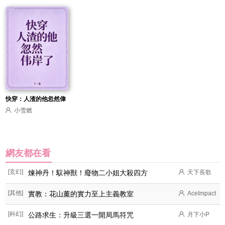
快穿：人渣的他忽然偉
小雪燃
岸了
網友都在看
[玄幻]
煉神丹！馭神獸！廢物二小姐大殺四方
天下長歌
[其他]
實教：花山薰的實力至上主義教室
AceImpact
[科幻]
公路求生：升級三選一開局馬符咒
月下小P