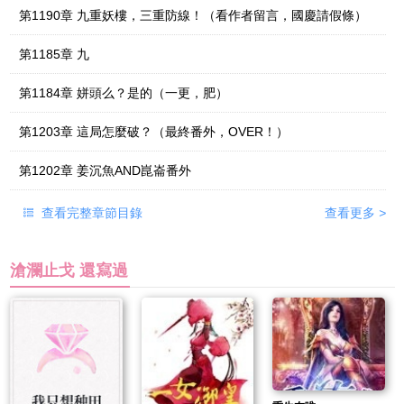
第1190章 九重妖樓，三重防線！（看作者留言，國慶請假條）
第1185章 九
第1184章 姘頭么？是的（一更，肥）
第1203章 這局怎麼破？（最終番外，OVER！）
第1202章 姜沉魚AND崑崙番外
查看完整章節目錄
查看更多
>
滄瀾止戈 還寫過