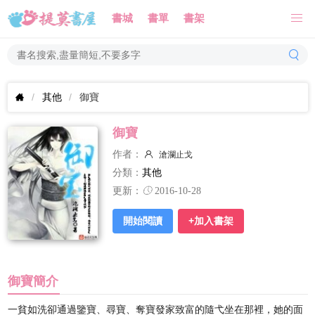
書城
書單
書架
其他
御寶
御寶
作者：
滄瀾止戈
分類：
其他
更新：
2016-10-28
開始閱讀
+加入書架
御寶簡介
一貧如洗卻通過鑒寶、尋寶、奪寶發家致富的隨弋坐在那裡，她的面