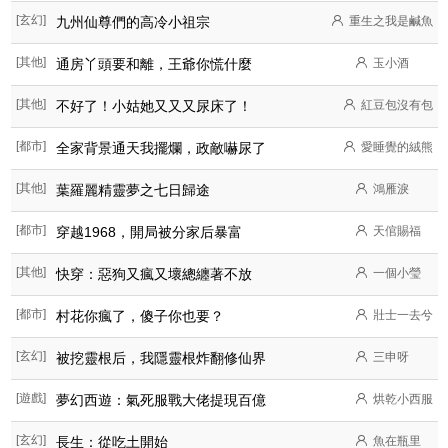
[玄幻]
九州仙尊們的高冷小祖宗
重生之我是鹹魚
[其他]
通房丫頭要和離，王爺你慌什麼
玉小酒
[其他]
不好了！小姑她又又又尿床了！
紅豆包沒有包
[都市]
全家背景通天我擺爛，政敵嚇尿了
愛睡覺的絨熊
[其他]
葉羅麗精靈夢之七日歸途
鴻雁淚
[都市]
穿越1968，開局被分家后暴富
天倌賜福
[其他]
快穿：惡狗又瘋又壞總纏著不放
一個小瑩
[都市]
村花你瘋了，傻子你也要？
壯士一去兮
[玄幻]
被挖靈根后，我隱靈根炸翻修仙界
三申呀
[遊戲]
夢幻西遊：氣死服戰大佬提現百億
烘乾小西服
[玄幻]
長生：從吃土開始
魚在瓶里