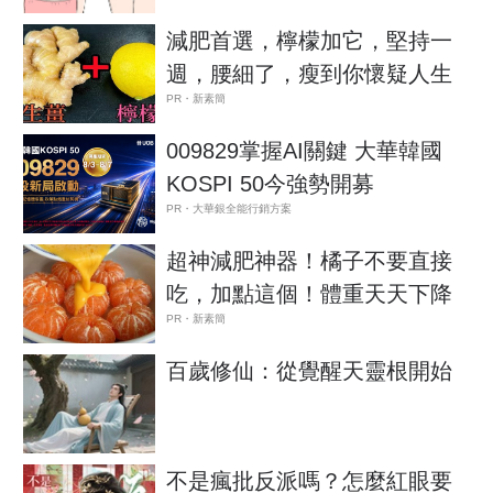
減肥首選，檸檬加它，堅持一
週，腰細了，瘦到你懷疑人生
PR・新素簡
009829掌握AI關鍵 大華韓國
KOSPI 50今強勢開募
PR・大華銀全能行銷方案
超神減肥神器！橘子不要直接
吃，加點這個！體重天天下降
PR・新素簡
百歲修仙：從覺醒天靈根開始
不是瘋批反派嗎？怎麼紅眼要