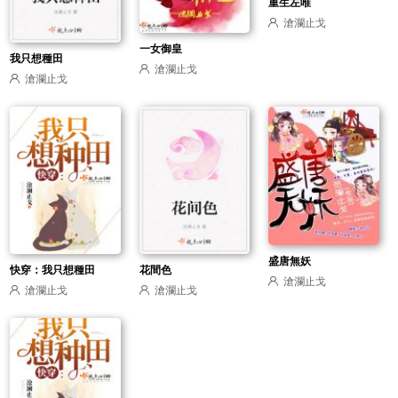
重生左唯
滄瀾止戈
一女御皇
我只想種田
滄瀾止戈
滄瀾止戈
盛唐無妖
快穿：我只想種田
花間色
滄瀾止戈
滄瀾止戈
滄瀾止戈