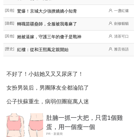
[其他]
驚爆！京城大少強撩嬌嬌小知青
一盞紅爐
[遊戲]
轉職苗疆蠱師，全服被我毒麻了
劍修貓貓
[其他]
她被逼嫁，守護三年的傻子是戰神
清茶可口
[歷史]
紅樓：從和王熙鳳定親開始
雅言俗語
不好了！小姑她又又又尿床了！
女扮男裝后，男團隊友全都淪陷了
公子扶蘇重生，病弱但團寵萬人迷
肚腩一抓一大把，只需1個雞
蛋，用一個瘦一個
PR・新素簡