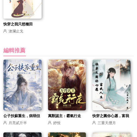
快穿之我只想種田
滄瀾止戈
編輯推薦
公子扶蘇重生，病弱但
萬獸認主：霸氣行走
快穿之圓你心愿，富我
月亮貳斤半
妤悅
三重天攬月
團寵萬人迷
人生