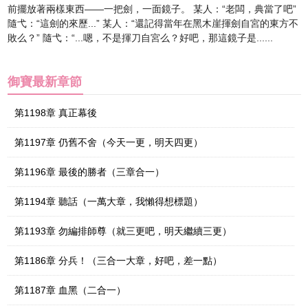
前擺放著兩樣東西——一把劍，一面鏡子。 某人：“老闆，典當了吧”
隨弋：“這劍的來歷...” 某人：“還記得當年在黑木崖揮劍自宮的東方不
敗么？” 隨弋：“...嗯，不是揮刀自宮么？好吧，那這鏡子是......
御寶最新章節
第1198章 真正幕後
第1197章 仍舊不舍（今天一更，明天四更）
第1196章 最後的勝者（三章合一）
第1194章 聽話（一萬大章，我懶得想標題）
第1193章 勿編排師尊（就三更吧，明天繼續三更）
第1186章 分兵！（三合一大章，好吧，差一點）
第1187章 血黑（二合一）