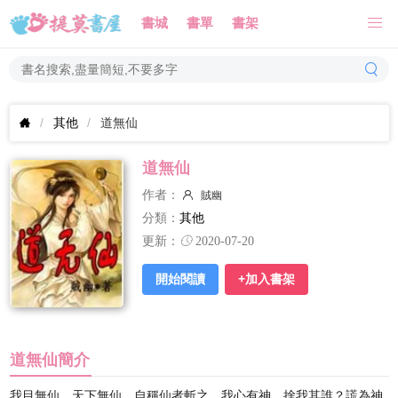
書城
書單
書架
其他
道無仙
道無仙
作者：
賊幽
分類：
其他
更新：
2020-07-20
開始閱讀
+加入書架
道無仙簡介
我目無仙，天下無仙，自稱仙者斬之。我心有神，捨我其誰？謊為神