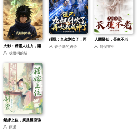
殭屍：九叔別吹了，再
人間醫仙，長生不老
火影：精靈人柱力，開
香芋味的奶茶
封侯書生
吹我成神了
栽梧桐的貓
局沙漠暴君
錯嫁上位，瘋批權臣強
原瑗
制愛