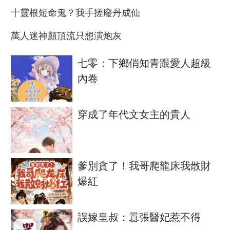
十靈根短命鬼？我手搓廢丹成仙
萬人迷神顏頂流只想演炮灰
七零：下鄉俏知青跟愛人超級
內卷
穿成了年代文女主的貴人
爹別貪了！我哥爬龍床我散財
爆紅
誤嫁皇叔：囂張醫妃惹不得