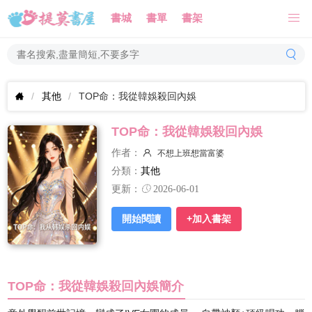
書城
書單
書架
其他
TOP命：我從韓娛殺回內娛
TOP命：我從韓娛殺回內娛
作者：
不想上班想當富婆
分類：
其他
更新：
2026-06-01
開始閱讀
+加入書架
TOP命：我從韓娛殺回內娛簡介