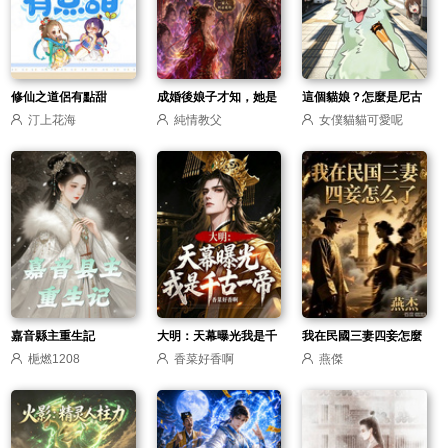
修仙之道侶有點甜
成婚後娘子才知，她是
這個貓娘？怎麼是尼古
汀上花海
純情教父
女僕貓貓可愛呢
我轉世師尊
喵喵啊！！
嘉音縣主重生記
大明：天幕曝光我是千
我在民國三妻四妾怎麼
梔燃1208
香菜好香啊
燕傑
古一帝
了