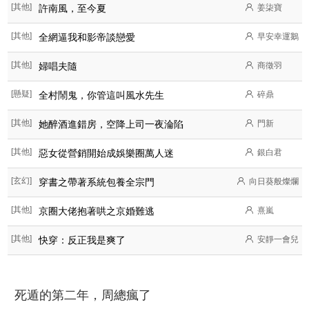
[其他]
許南風，至今夏
姜柒寶
[其他]
全網逼我和影帝談戀愛
早安幸運鵝
[其他]
婦唱夫隨
商徵羽
[懸疑]
全村鬧鬼，你管這叫風水先生
碎鼎
[其他]
她醉酒進錯房，空降上司一夜淪陷
門新
[其他]
惡女從營銷開始成娛樂圈萬人迷
銀白君
[玄幻]
穿書之帶著系統包養全宗門
向日葵般燦爛
[其他]
京圈大佬抱著哄之京婚難逃
熹嵐
[其他]
快穿：反正我是爽了
安靜一會兒
死遁的第二年，周總瘋了