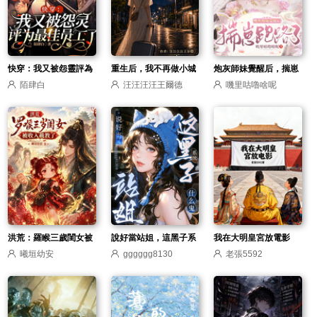
快穿：我又被怨靈評為
重生后，我不再做小城
炮灰師妹覺醒后，揣崽
陌肆白
汪汪汪汪王爾德
嘰里咕嚕啥呢
最佳員工了
乖女兒
跑路了
洪荒：羅睺三歲閨女被
說好當站姐，這黑子系
我在大明皇宮放電影
曦垣幼安
gggggg8130
老張5592
收入截教了
統什麼鬼？