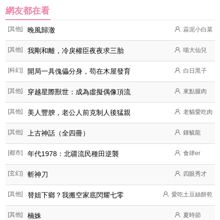
網友都在看
[其他]
晚風歸澈
蒜泥小白菜
[其他]
我剛和離，冷戾權臣夜夜求三胎
喵大仙兒
[科幻]
開局一具傀儡分身，苟在木屋發育
白日黑子
[其他]
穿越星際獸世：成為虛擬偶像頂流
來點腿肉
[其他]
美人豐腴，老公人前克制人後猛親
老貓愛吃肉
[其他]
上古神話（全四冊）
鍾毓龍
[都市]
年代1978：北疆流民種田逆襲
食肆er
[玄幻]
斬神刀
四眼秀才
[其他]
替姐下鄉？我搬空家底閃耀七零
愛吃土豆絲餅乾
[其他]
楠姝
夏時節