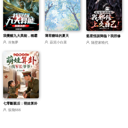
我覺醒九大異能，稱霸
薄荷糖味的夏天
藍星怪談降臨？我邪修
冷無夢
蒜泥小白菜
隔壁家曉代
末世！
上交自己！
七零斷親后：萌娃算卦
張飛666
找軍長爺爺