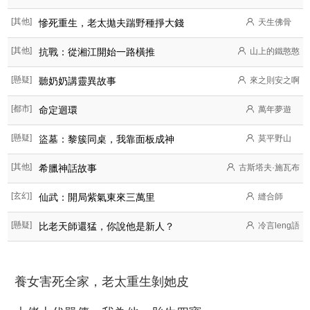
[其他]
慘死重生，老太拋夫踹野種掙大錢
天生佛骨
[其他]
抗戰：從湘江開始一路橫推
山上的鐵憨憨
[懸疑]
聽奶奶講靈異故事
來之則安之啊
[都市]
命定迴環
萬年夢遊
[懸疑]
盜墓：黎簇同桌，我靠面板成神
莫平野山
[其他]
希臘神話故事
古斯塔夫·施瓦布
[玄幻]
仙武：開局紫氣東來三萬里
縫合師
[懸疑]
比老天師還猛，你說他是新人？
冷言leng語
養女害死全家，老太重生剝她皮