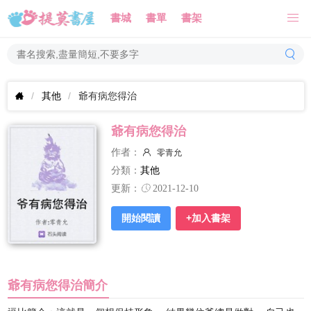
書城
書單
書架
其他
爺有病您得治
爺有病您得治
作者：
零青允
分類：
其他
更新：
2021-12-10
開始閱讀
+加入書架
爺有病您得治簡介