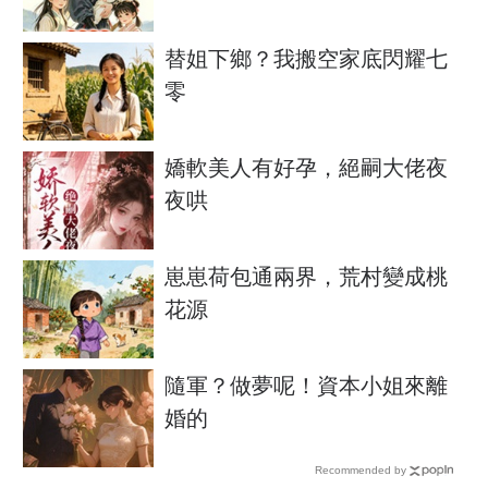
替姐下鄉？我搬空家底閃耀七
零
嬌軟美人有好孕，絕嗣大佬夜
夜哄
崽崽荷包通兩界，荒村變成桃
花源
隨軍？做夢呢！資本小姐來離
婚的
Recommended by