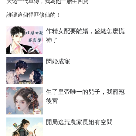
大佬十代單傳，我為他一胎生四寶
誰讓這個悍匪修仙的！
作精女配要離婚，盛總怎麼慌
神了
閃婚成寵
生了皇帝唯一的兒子，我寵冠
後宮
開局逃荒農家長姐有空間