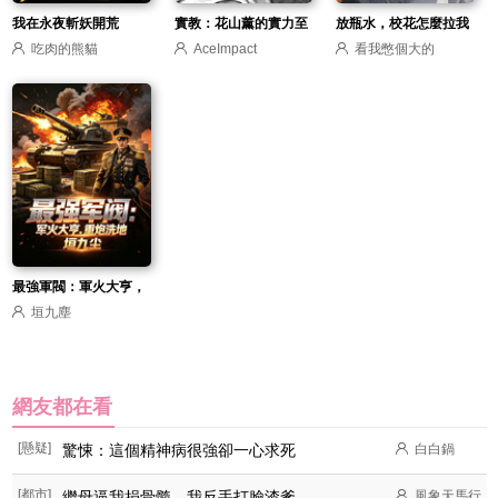
我在永夜斬妖開荒
實教：花山薰的實力至
放瓶水，校花怎麼拉我
吃肉的熊貓
AceImpact
看我憋個大的
上主義教室
車門？
最強軍閥：軍火大亨，
垣九塵
重炮洗地
網友都在看
[懸疑]
驚悚：這個精神病很強卻一心求死
白白鍋
[都市]
繼母逼我捐骨髓，我反手打臉渣爹
風象天馬行