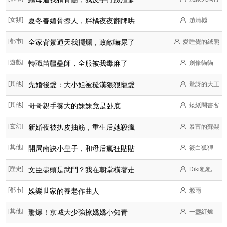
[女頻]
夏冬春媚骨撩人，胖橘夜夜翻牌哄
趙清樾
[都市]
全家背景通天我擺爛，政敵嚇尿了
愛睡覺的絨熊
[遊戲]
轉職苗疆蠱師，全服被我毒麻了
劍修貓貓
[其他]
先婚後愛：大小姐被糙漢狠狠寵愛
驚訝的大王
[其他]
哥哥親手養大的妹妹竟是卧底
矮紙閑書客
[玄幻]
新婚夜被扒皮抽筋，重生后她殺瘋
暴富的蘇梨
[其他]
開局南訣小皇子，和母后瘋狂貼貼
筱白狐狸
[歷史]
文臣盡頭是武鬥？我在朝堂橫著走
Diki粑粑
[都市]
娛樂世家的養老作曲人
塬雨
[其他]
驚爆！京城大少強撩嬌嬌小知青
一盞紅爐