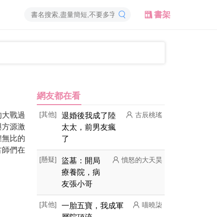
書架
網友都在看
的大戰過
[其他]
退婚後我成了陸
古辰桃瑤
與方源激
太太，前男友瘋
煌無比的
了
古師們在
[懸疑]
盜墓：開局
憤怒的大天昊
療養院，病
友張小哥
[其他]
一胎五寶，我成軍
喵曉柒