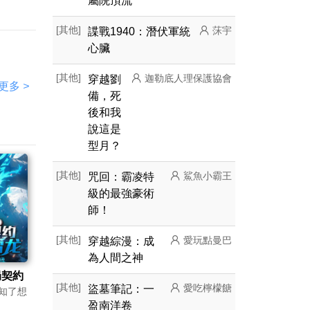
屬院頂流
[其他]
諜戰1940：潛伏軍統
莯宇
心臟
[其他]
穿越劉
迦勒底人理保護協會
更多
>
備，死
後和我
說這是
型月？
[其他]
咒回：霸凌特
鯊魚小霸王
級的最強豪術
師！
[其他]
穿越綜漫：成
愛玩點曼巴
為人間之神
局契約
[其他]
盜墓筆記：一
愛吃檸檬餹
知了想
盈南洋卷