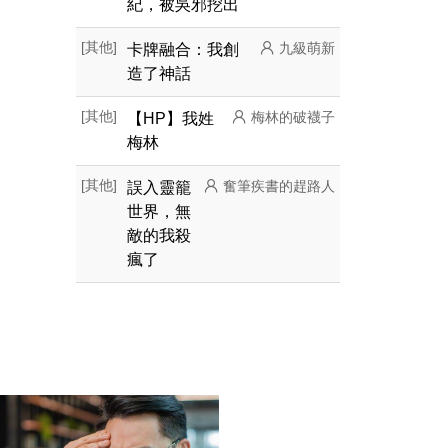
紀，被吳邪挖出
[其他]
卡牌融合：我創
九級萌新
造了神話
[其他]
【HP】我姓
梅林的破襪子
梅林
[其他]
誤入靈籠
奮筆疾書的趕路人
世界，無
敵的我殺
瘋了