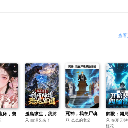
查看
死神，我在尸魂
龍床，寶
孤島求生，我將
御獸：開
么么的老公
玉
白澤又來了
在夏天與
界敲法槌
腿軟了？
締造恐龍軍團
四象雷龍
槿花