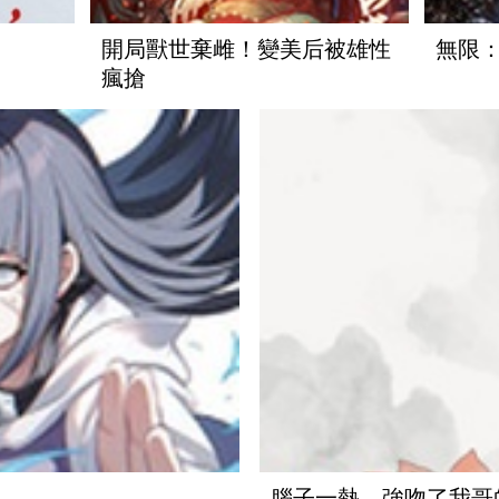
開局獸世棄雌！變美后被雄性
無限
瘋搶
腦子一熱，強吻了我哥