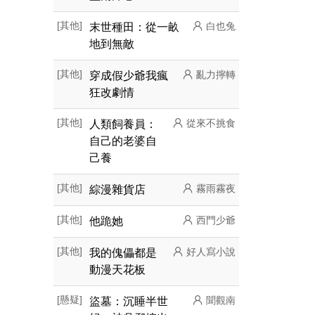
[其他]
末世種田：從一畝
白也兔
地到無敵
[其他]
穿成假少爺我瘋
亂力擰轉
狂改劇情
[其他]
人類飼養員：
從來不挑食
自己的老婆自
己養
[其他]
綜漫雜貨店
霧雨霧夜
[其他]
他跪她
西門少爺
[其他]
我的傀儡都是
好人寫小說
動漫天花板
[懸疑]
盜墓：沉睡半世
聞觀南