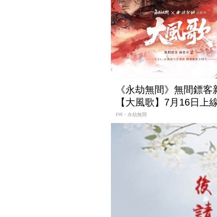
《永劫無間》無間鏢客
【大風歌】7月16日上
PR・永劫無間