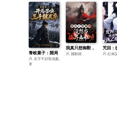
我真只想御獸，
咒回：
青岐棄子：開局
撼動猩
紅林諾
沒想當仙界老祖
暗JK
名字不好取就亂
召喚三千魏武卒
呀
來