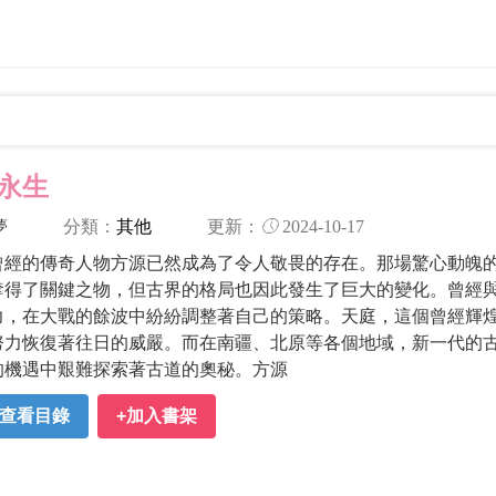
永生
分類：
其他
更新：
2024-10-17
夢
曾經的傳奇人物方源已然成為了令人敬畏的存在。那場驚心動魄
奪得了關鍵之物，但古界的格局也因此發生了巨大的變化。曾經
力，在大戰的餘波中紛紛調整著自己的策略。天庭，這個曾經輝
努力恢復著往日的威嚴。而在南疆、北原等各個地域，新一代的
的機遇中艱難探索著古道的奧秘。方源
查看目錄
+加入書架