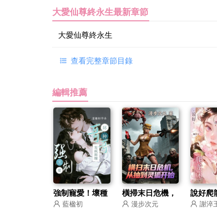
大愛仙尊終永生最新章節
大愛仙尊終永生
查看完整章節目錄
編輯推薦
強制寵愛！壞種
橫掃末日危機，
說好爬
藍楹初
漫步次元
謝淬
哥哥發瘋廝纏
從抽到靈狐開始
寶怎麼