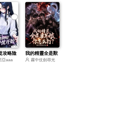
從攻略陰
我的精靈全是獸
亞aaa
霧中仗劍尋光
乙骨憂開始
耳娘，你怎麼
打？