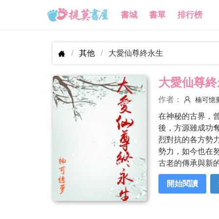
書城
書單
排行榜
其他
大愛仙尊終永生
大愛仙尊終
作者：
楠可憶
在神秘的古界，
後，方源雖成功
烈對抗的各方勢
勢力，如今也在
古老的傳承與新
開始閱讀