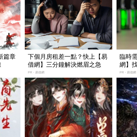
新篇章
下個月房租差一點？快上【易
臨時
線
借網】三分鐘解決燃眉之急
網】
PR・易借網
PR・易借網