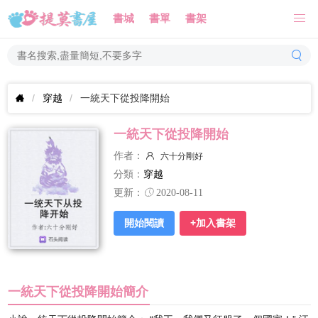
書城
書單
書架
穿越
一統天下從投降開始
一統天下從投降開始
作者：
六十分剛好
分類：
穿越
更新：
2020-08-11
開始閱讀
+加入書架
一統天下從投降開始簡介