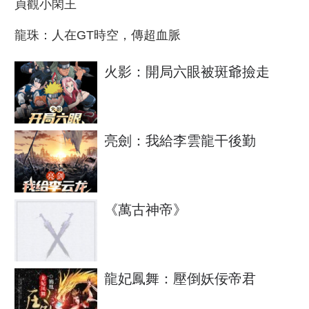
貞觀小閑王
龍珠：人在GT時空，傳超血脈
火影：開局六眼被斑爺撿走
亮劍：我給李雲龍干後勤
《萬古神帝》
龍妃鳳舞：壓倒妖佞帝君