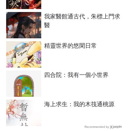
我家醫館通古代，朱標上門求
醫
精靈世界的悠閑日常
四合院：我有一個小世界
海上求生：我的木筏通桃源
Recommended by