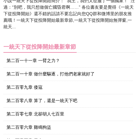
小說一統天下從投降開始簡介： “我王，我們又征服了一個國家！” 汪
過：“別吧，我只想做個亡國昏君啊……” 各位書友要是覺得《一統天
下從投降開始》還不錯的話請不要忘記向您QQ群和微博里的朋友推
薦哦！一統天下從投降開始最新章節,一統天下從投降開始無彈窗,一
統天...
一統天下從投降開始最新章節
第二百一十一章 一臂之力？
第二百一十章 做什麼驅逐，打他們老家就好了
第二百零九章 倭寇
第二百零八章 算了，還是一統天下吧
第二百零七章 北卻胡人七百里
第二百零六章 雞鳴狗盜