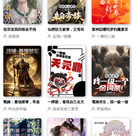
祖宗送我四根金手指
仙榜狀元被替，父母坦
當神話哪吒穿到魔童世
陸紫雨
起飛一號機
一餐吃八碗
白來自帝族
界
戰錘：最強禁軍，帝皇
一睜眼，發現自己在天
電梯求生，我一級一個
時光的年輪
除卻君身三重雪
野狐狸w
的無聲長子
元鼎里
金詞條！