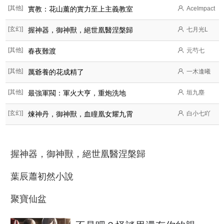
[其他]
實教：花山薰的實力至上主義教室
AceImpact
[玄幻]
握神器，御神獸，絕世凰醫涅槃歸
七月光L
[其他]
春夜難渡
元芍七
[其他]
厲爺養的花成精了
一木逢曦
[其他]
最強軍閥：軍火大亨，重炮洗地
垣九塵
[玄幻]
煉神丹，御神獸，血瞳凰女耀九霄
白小七吖
握神器，御神獸，絕世凰醫涅槃歸
葉辰蕭初然小說
聚寶仙盆