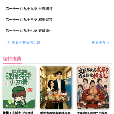
第一千一百九十九章 至尊陪練
第一千一百九十八章 相繼歸來
第一千一百九十七章 破繭重生
查看完整章節目錄
查看更多
>
編輯推薦
驚爆！京城大少強撩嬌
重返青春當富婆拱那顆
文臣盡頭是武鬥？我在