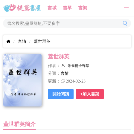
書城
書單
書架
言情
蓋世群英
蓋世群英
作者：
朱雀橋邊野草
分類：
言情
更新：
2024-02-23
開始閱讀
+加入書架
蓋世群英簡介