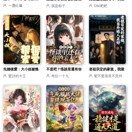
一盞紅爐
我是粽子
Diki粑粑
嬌小知青
最靚的白菜
朝堂橫著走
先婚後愛：大小姐被糙
不是吧？怪談里還有你
老祖宗定的家規，我當
驚訝的大王
考拉一十九
驚不驚喜意不意外
漢狠狠寵愛
的親人？
外姓人正好