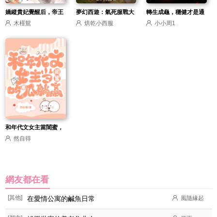
嬌縱貴妃覺醒后，帝王
夢幻西遊：氣死服戰大
轉生成龜，穩健才是通
木槿鴛
烘乾小西服
小小周1
捧她上鳳座
佬提現百億
天大道
和年代文女主當閨蜜，
然自得
吃著瓜躺贏
網友都在看
[其他]
在愛情公寓的鹹魚日常
風隨緣起