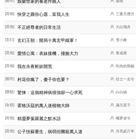
[都市]
娛樂世家的養老作曲人
塬雨
[其他]
快穿之圓你心愿，富我人生
三重天攬月
[其他]
不正經尊者的日常生活
大白飛舟
[玄幻]
玄幻王朝：開局十萬玄甲鐵軍！
雪小舞
[其他]
愛情公寓：表妹接機，撞臉大力
青成果
[其他]
我在永夜斬妖開荒
吃肉的熊貓
[都市]
村花你瘋了，傻子你也要？
壯士一去兮
[懸疑]
驚悚：這個精神病很強卻一心求死
白白鍋
[女頻]
霍格沃茲的萬人迷植物大師
滿天星子
[其他]
精靈夢葉羅麗之默水語
曦夢凌兮
[其他]
公子扶蘇重生，病弱但團寵萬人迷
月亮貳斤半