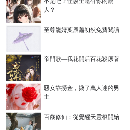
不是吧？怪談里還有你的親
人？
至尊龍婿葉辰蕭初然免費閱讀
帝門歌—我花開后百花殺原著
惡女靠撈金，撬了萬人迷的男
主
百歲修仙：從覺醒天靈根開始