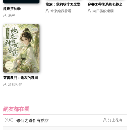
龍族：我的明非怎麼變
穿書之帶著系統包養全
超級搭訕學
拿來給我看看
向日葵般燦爛
成明妃了？
宗門
馬甲
穿書農門：炮灰的種田
清歡相伴
發家之路
網友都在看
[玄幻]
修仙之道侶有點甜
汀上花海