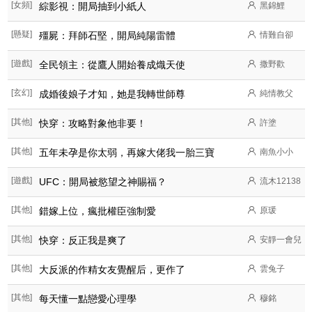
[女頻]
綜影視：開局抽到小紙人
黑錦鯉
[懸疑]
殭屍：拜師石堅，開局純陽雷體
情難自卻
[遊戲]
全民領主：從鷹人開始養成熾天使
撒野歡
[玄幻]
成婚後娘子才知，她是我轉世師尊
純情教父
[其他]
快穿：攻略對象他非要！
許塗
[其他]
五年未孕是你太弱，再嫁大佬我一胎三寶
南魚小小
[遊戲]
UFC：開局被慾望之神賜福？
流木12138
[其他]
錯嫁上位，瘋批權臣強制愛
原瑗
[其他]
快穿：反正我是爽了
安靜一會兒
[其他]
大反派的作精女友覺醒后，更作了
雲兔子
[其他]
每天懂一點戀愛心理學
穆銘