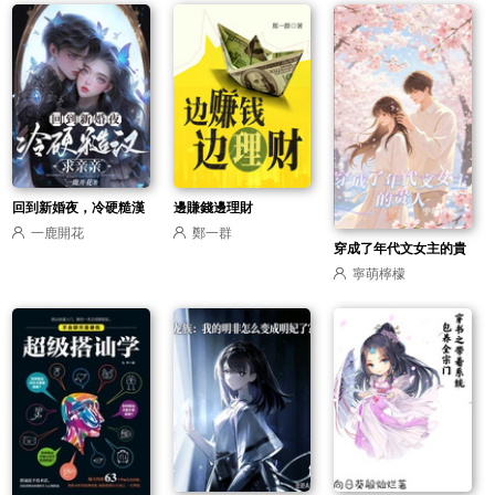
回到新婚夜，冷硬糙漢
邊賺錢邊理財
一鹿開花
鄭一群
求親親
穿成了年代文女主的貴
寧萌檸檬
人