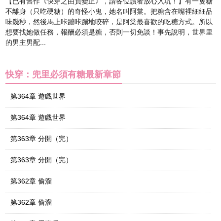
【已有舊作《快穿之由負變正》，請各位讀者放心入坑！】有一隻糖
不離身（只吃硬糖）的奇怪小鬼，她名叫阿棠。把糖含在嘴裡細細品
味幾秒，然後馬上咔蹦咔蹦地咬碎，是阿棠最喜歡的吃糖方式。所以
想要找她做任務，報酬必須是糖，否則一切免談！事先說明，世界里
的男主男配...
快穿：兜里必須有糖最新章節
第364章 遊戲世界
第364章 遊戲世界
第363章 分開（完）
第363章 分開（完）
第362章 偷溜
第362章 偷溜