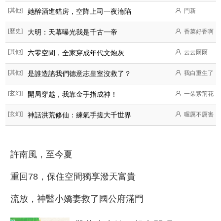
[其他]
她醉酒進錯房，空降上司一夜淪陷
門新
[歷史]
大明：天幕曝光我是千古一帝
香菜好香啊
[其他]
六零空間，全家穿成年代文炮灰
云云爾爾
[其他]
是誰造謠我們德意志皇室沒救了？
我白重生了
[玄幻]
開局穿越，我靠金手指成神！
一朵紫荊花
[玄幻]
神話洪荒修仙：練氣手搓大千世界
喔厲不厲害
許南風，至今夏
重回78，保住空間獨享潑天富貴
流放，神醫小嬌妻救了國公府滿門