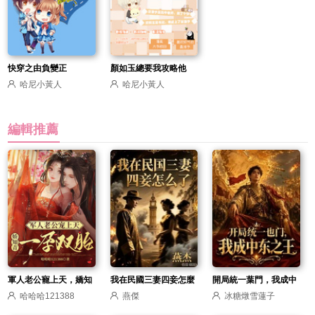
快穿之由負變正
顏如玉總要我攻略他
哈尼小黃人
哈尼小黃人
編輯推薦
軍人老公寵上天，嬌知
我在民國三妻四妾怎麼
開局統一葉門，我成中
哈哈哈121388
燕傑
冰糖燉雪蓮子
青一孕雙胎
了
東之王