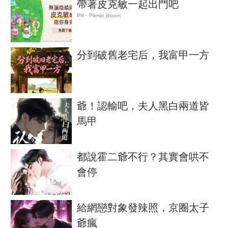
帶著皮克敏一起出門吧
PR・Pikmin Bloom
分到破舊老宅后，我富甲一方
爺！認輸吧，夫人黑白兩道皆
馬甲
都說霍二爺不行？其實會哄不
會停
給網戀對象發辣照，京圈太子
爺瘋